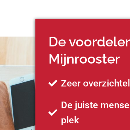
De voordele
Mijnrooster
Zeer overzichtel
De juiste mense
plek