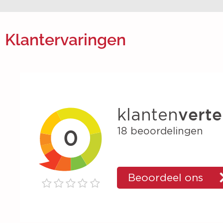
Klantervaringen
nt van
In een hectisch jaar van verzelfst
reden over
Ronald ons goed geholpen Mijn Ro
ste
op de rit te krijgen en er voordeel
 kleine
De koppeling met Nmbrs is van z
lles zonder
toegevoegde waarde. Nu bijna ee
nen ga zo
zien we de effecten!
Alida Soepboer
HR en Salarisadministratie