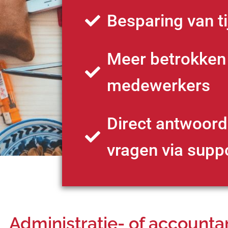
Besparing van ti
Meer betrokken
medewerkers
Direct antwoor
vragen via supp
Administratie- of accounta