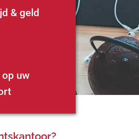
jd & geld
d op uw
ort
ntskantoor?