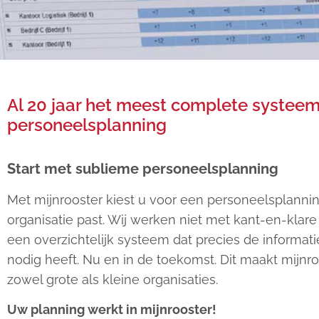
Compleet
personee
Al 20 jaar het meest complete systeem
personeelsplanning
tijdregist
Start met sublieme personeelsplanning
Uw planning werkt in mijnr
Met mijnrooster kiest u voor een personeelsplanni
organisatie past. Wij werken niet met kant-en-kla
een overzichtelijk systeem dat precies de informati
Boek een persoonlijke dem
nodig heeft. Nu en in de toekomst. Dit maakt mijnr
zowel grote als kleine organisaties.
Uw planning werkt in mijnrooster!