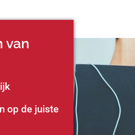
n van
ijk
n op de juiste