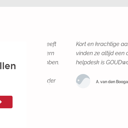
andiging heeft
Kort en krachtige aanpak, als
oster intern
vinden ze altijd een oplossing
 van te hebben.
helpdesk is GOUDwaard!
eer
n jaar verder
A. van den Boogaard