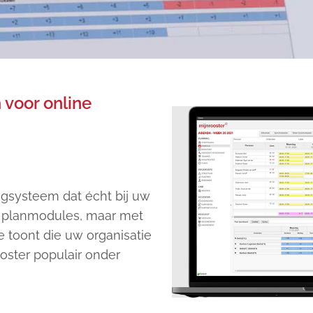
 in
lsplanning en
 voor online
ratie
ooster
ngsysteem dat écht bij uw
re planmodules, maar met
e toont die uw organisatie
o!
ooster populair onder