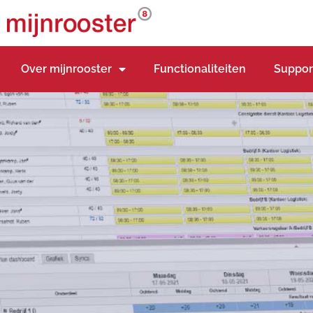
Over mijnrooster
Functionaliteiten
Suppor