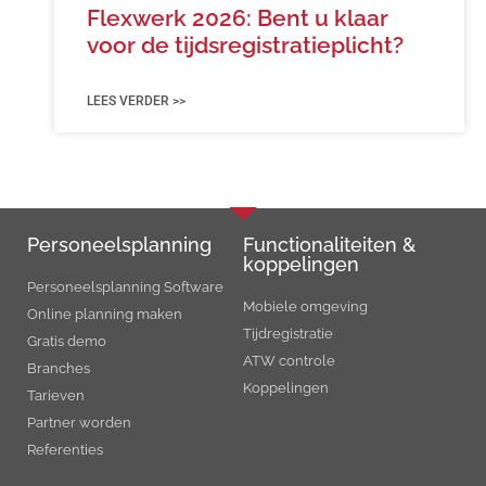
Flexwerk 2026: Bent u klaar
voor de tijdsregistratieplicht?
LEES VERDER >>
Personeels­planning
Functionaliteiten &
koppelingen
Personeelsplanning Software
Mobiele omgeving
Online planning maken
Tijdregistratie
Gratis demo
ATW controle
Branches
Koppelingen
Tarieven
Partner worden
Referenties