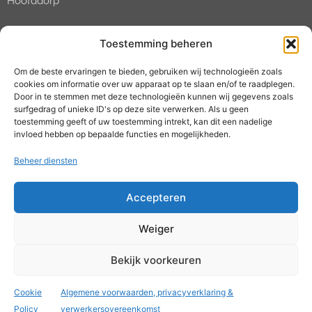
Hoofddorp
Contact
Toestemming beheren
Tel:
088 088 02 88
Om de beste ervaringen te bieden, gebruiken wij technologieën zoals
Open tussen 09:00 en 17:00 uur
cookies om informatie over uw apparaat op te slaan en/of te raadplegen.
E-mail:
helpdesk@mijnrooster.nl
Door in te stemmen met deze technologieën kunnen wij gegevens zoals
surfgedrag of unieke ID's op deze site verwerken. Als u geen
toestemming geeft of uw toestemming intrekt, kan dit een nadelige
Social media
invloed hebben op bepaalde functies en mogelijkheden.
Beheer diensten
Accepteren
Weiger
© 2024 mijnrooster |
Algemene voorwaarden &
privacyverklaring
| KVK: 67667546 | BTW: NL 857120190
Bekijk voorkeuren
B01
Cookie
Algemene voorwaarden, privacyverklaring &
Policy
verwerkersovereenkomst