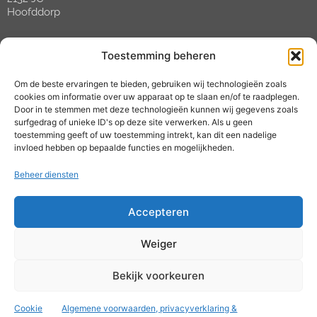
Hoofddorp
Contact
Toestemming beheren
Tel:
088 088 02 88
Om de beste ervaringen te bieden, gebruiken wij technologieën zoals
Open tussen 09:00 en 17:00 uur
cookies om informatie over uw apparaat op te slaan en/of te raadplegen.
E-mail:
helpdesk@mijnrooster.nl
Door in te stemmen met deze technologieën kunnen wij gegevens zoals
surfgedrag of unieke ID's op deze site verwerken. Als u geen
toestemming geeft of uw toestemming intrekt, kan dit een nadelige
Social media
invloed hebben op bepaalde functies en mogelijkheden.
Beheer diensten
Accepteren
Weiger
© 2024 mijnrooster |
Algemene voorwaarden &
privacyverklaring
| KVK: 67667546 | BTW: NL 857120190
Bekijk voorkeuren
B01
Cookie
Algemene voorwaarden, privacyverklaring &