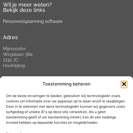
Wil je meer weten?
Bekijk deze links
Personeelsplanning software
Adres
Mijnrooster
Wegalaan 38a
2132 JC
Hoofddorp
Contact
Toestemming beheren
Tel:
088 088 02 88
Om de beste ervaringen te bieden, gebruiken wij technologieën zoals
Open tussen 09:00 en 17:00 uur
cookies om informatie over uw apparaat op te slaan en/of te raadplegen.
E-mail:
helpdesk@mijnrooster.nl
Door in te stemmen met deze technologieën kunnen wij gegevens zoals
surfgedrag of unieke ID's op deze site verwerken. Als u geen
toestemming geeft of uw toestemming intrekt, kan dit een nadelige
Social media
invloed hebben op bepaalde functies en mogelijkheden.