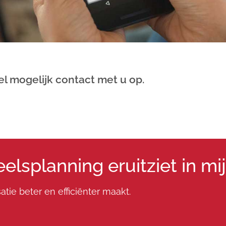
kt voor uw
l mogelijk contact met u op.
p aanvraag!
splanning eruitziet in mi
tie beter en efficiënter maakt.