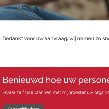
Bedan
Bedankt voor uw aanvraag, wij nemen zo sne
worksho
Benieuwd hoe uw personeel
Ervaar zelf hoe plannen met mijnrooster uw organisa
Persoonlijke demo