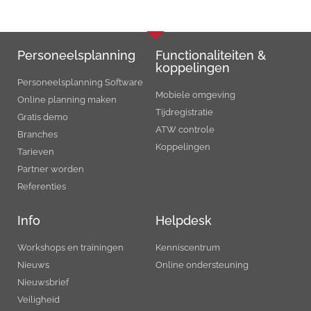
Personeels­planning
Functionaliteiten &
koppelingen
Personeelsplanning Software
Mobiele omgeving
Online planning maken
Tijdregistratie
Gratis demo
ATW controle
Branches
Koppelingen
Tarieven
Partner worden
Referenties
Info
Helpdesk
Workshops en trainingen
Kenniscentrum
Nieuws
Online ondersteuning
Nieuwsbrief
Veiligheid