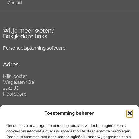
Contact
Wil je meer weten?
Bekijk deze links
Personeelsplanning software
Adres
Mijnrooster
Wegalaan 38a
2132 JC
Hoofddorp
Contact
Toestemming beheren
Tel:
088 088 02 88
Om de beste ervaringen te bieden, gebruiken wij technologieën zoals
Open tussen 09:00 en 17:00 uur
cookies om informatie over uw apparaat op te slaan en/of te raadplegen.
E-mail:
helpdesk@mijnrooster.nl
Door in te stemmen met deze technologieën kunnen wij gegevens zoals