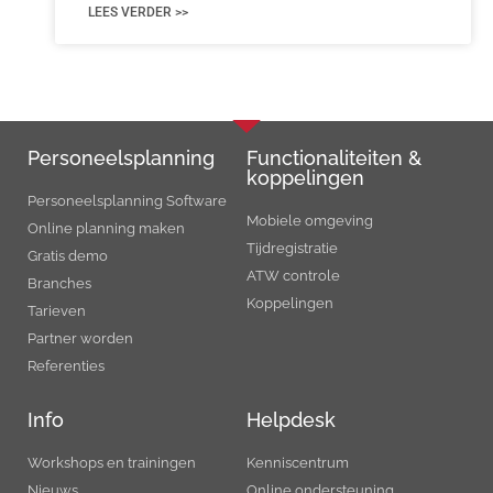
LEES VERDER >>
Personeels­planning
Functionaliteiten &
koppelingen
Personeelsplanning Software
Mobiele omgeving
Online planning maken
Tijdregistratie
Gratis demo
ATW controle
Branches
Koppelingen
Tarieven
Partner worden
Referenties
Info
Helpdesk
Workshops en trainingen
Kenniscentrum
Nieuws
Online ondersteuning